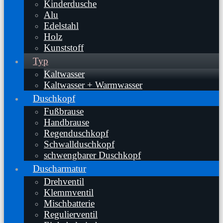
Kinderdusche
Alu
Edelstahl
Holz
Kunststoff
Typ
Kaltwasser
Kaltwasser + Warmwasser
Duschkopf
Fußbrause
Handbrause
Regenduschkopf
Schwallduschkopf
schwengbarer Duschkopf
Duscharmatur
Drehventil
Klemmventil
Mischbatterie
Regulierventil