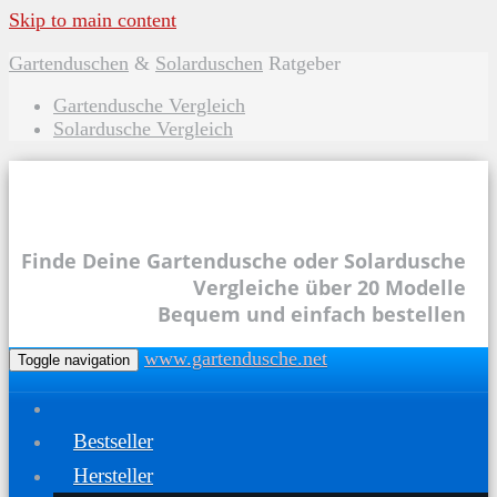
Skip to main content
Gartenduschen
&
Solarduschen
Ratgeber
Gartendusche Vergleich
Solardusche Vergleich
Finde Deine Gartendusche oder Solardusche
Vergleiche über 20 Modelle
Bequem und einfach bestellen
www.gartendusche.net
Toggle navigation
Bestseller
Hersteller