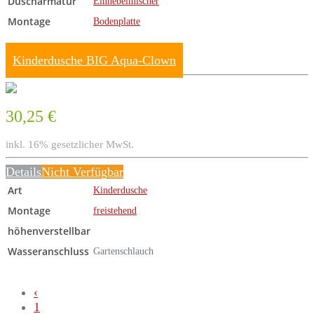
Duscharmatur
Einhebelmischer
Montage
Bodenplatte
Kinderdusche BIG Aqua-Clown
30,25 €
inkl. 16% gesetzlicher MwSt.
Details
Nicht Verfügbar
Art
Kinderdusche
Montage
freistehend
höhenverstellbar
Wasseranschluss
Gartenschlauch
‹
1