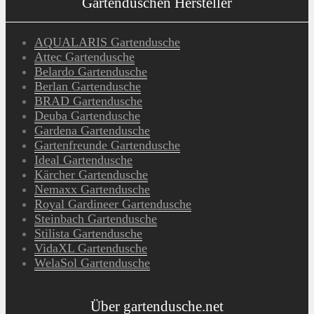
Gartenduschen Hersteller
AQUALARIS Gartendusche
Attec Gartendusche
Belardo Gartendusche
Berlan Gartendusche
BRAD Gartendusche
Deuba Gartendusche
Gardena Gartendusche
Gartenfreunde Gartendusche
Ideal Gartendusche
Kärcher Gartendusche
Nemaxx Gartendusche
Royal Gardineer Gartendusche
Steinbach Gartendusche
Stilista Gartendusche
VidaXL Gartendusche
WelaSol Gartendusche
Über gartendusche.net