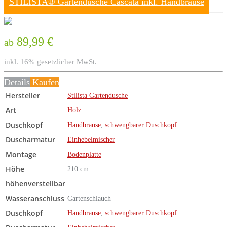
STILISTA® Gartendusche Cascata inkl. Handbrause
89,99 €
ab
inkl. 16% gesetzlicher MwSt.
Details
Kaufen
Hersteller
Stilista Gartendusche
Art
Holz
Duschkopf
Handbrause
,
schwengbarer Duschkopf
Duscharmatur
Einhebelmischer
Montage
Bodenplatte
Höhe
210 cm
höhenverstellbar
Wasseranschluss
Gartenschlauch
Duschkopf
Handbrause
,
schwengbarer Duschkopf