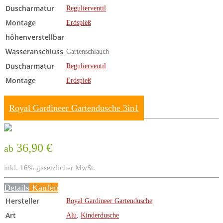
Duscharmatur
Regulierventil
Montage
Erdspieß
höhenverstellbar
Wasseranschluss
Gartenschlauch
Duscharmatur
Regulierventil
Montage
Erdspieß
Royal Gardineer Gartendusche 3in1
36,90 €
ab
inkl. 16% gesetzlicher MwSt.
Details
Kaufen
Hersteller
Royal Gardineer Gartendusche
Art
Alu
,
Kinderdusche