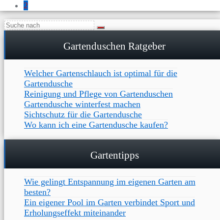
2
Gartenduschen Ratgeber
Welcher Gartenschlauch ist optimal für die
Gartendusche
Reinigung und Pflege von Gartenduschen
Gartendusche winterfest machen
Sichtschutz für die Gartendusche
Wo kann ich eine Gartendusche kaufen?
Gartentipps
Wie gelingt Entspannung im eigenen Garten am
besten?
Ein eigener Pool im Garten verbindet Sport und
Erholungseffekt miteinander