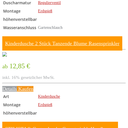
Duscharmatur
Regulierventil
Montage
Erdspieß
höhenverstellbar
Wasseranschluss
Gartenschlauch
Kinderdusche 2 Stück Tanzende Blume Rasensprinkler
12,85 €
ab
inkl. 16% gesetzlicher MwSt.
Details
Kaufen
Art
Kinderdusche
Montage
Erdspieß
höhenverstellbar