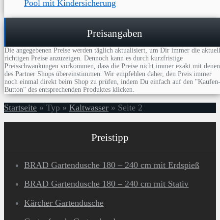
Pool mit Kindersicherung
Preisangaben
Die angegebenen Preise werden täglich aktualisiert, um Dir immer die aktuel
richtigen Preise anzuzeigen. Dennoch kann es durch kurzfristige
Preisschwankungen vorkommen, dass die Preise nicht immer exakt mit denen
des Partner Shops übereinstimmen. Wir empfehlen daher, den Preis immer
noch einmal direkt beim Shop zu prüfen, indem Du einfach auf den "Kaufen
Button" des entsprechenden Produktes klicken.
Startseite
»
Typ
»
Kaltwasser
»
Seite 2
Preistipp
BRAD Gartendusche 180 – 240 cm mit Erdspieß
BRAD Gartendusche 180 – 240 cm mit Stativ
Kärcher Gartendusche