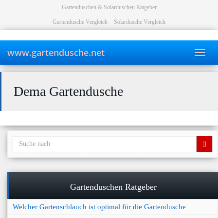
Skip
Gartenduschen
&
Solarduschen
Ratgeber
to
Gartendusche Vergleich
Solardusche Vergleich
main
content
www.gartendusche.net
Toggl
navig
Dema Gartendusche
Gartenduschen Ratgeber
Welcher Gartenschlauch ist optimal für die Gartendusche