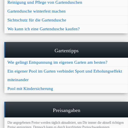
Reinigung und Pflege von Gartenduschen
Gartendusche winterfest machen
Sichtschutz für die Gartendusche
Wo kann ich eine Gartendusche kaufen?
Gartentipps
Wie gelingt Entspannung im eigenen Garten am besten?
Ein eigener Pool im Garten verbindet Sport und Erholungseffekt
miteinander
Pool mit Kindersicherung
Preisangaben
Die angegebenen Preise werden täglich aktualisiert, um Dir immer die aktuell richtigen
Preise anzuzeigen. Dennoch kann es durch kurzfristige Preisschwankungen