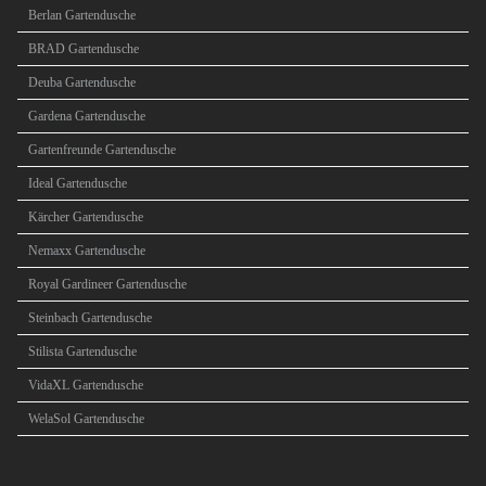
Berlan Gartendusche
BRAD Gartendusche
Deuba Gartendusche
Gardena Gartendusche
Gartenfreunde Gartendusche
Ideal Gartendusche
Kärcher Gartendusche
Nemaxx Gartendusche
Royal Gardineer Gartendusche
Steinbach Gartendusche
Stilista Gartendusche
VidaXL Gartendusche
WelaSol Gartendusche