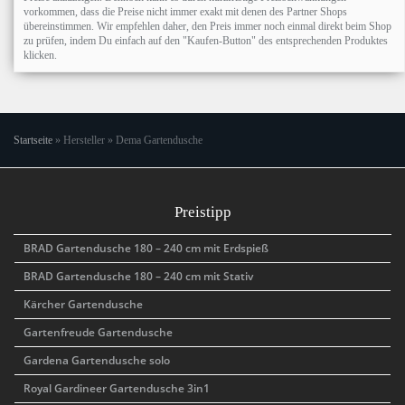
vorkommen, dass die Preise nicht immer exakt mit denen des Partner Shops
übereinstimmen. Wir empfehlen daher, den Preis immer noch einmal direkt beim Shop
zu prüfen, indem Du einfach auf den "Kaufen-Button" des entsprechenden Produktes
klicken.
Startseite
»
Hersteller
»
Dema Gartendusche
Preistipp
BRAD Gartendusche 180 – 240 cm mit Erdspieß
BRAD Gartendusche 180 – 240 cm mit Stativ
Kärcher Gartendusche
Gartenfreude Gartendusche
Gardena Gartendusche solo
Royal Gardineer Gartendusche 3in1